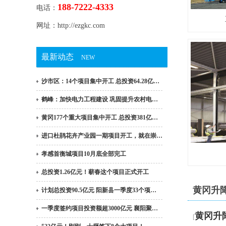
188-7222-4333
电话：
网址：http://ezgkc.com
最新动态
NEW
沙市区：14个项目集中开工 总投资64.28亿…
鹤峰：加快电力工程建设 巩固提升农村电…
黄冈177个重大项目集中开工 总投资381亿…
进口杜鹃花卉产业园一期项目开工，就在崇…
孝感首衡城项目10月底全部完工
总投资1.26亿元！蕲春这个项目正式开工
黄冈升
计划总投资90.5亿元 阳新县一季度33个项…
一季度签约项目投资额超3000亿元 襄阳聚…
黄冈升
[