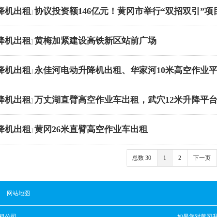
降机出租
协议投资额146亿元！黄冈市举行“双招双引”
]
降机出租
黄梅加紧建设高铁新区站前广场
]
降机出租
永佳河电动升降机出租、华家河10米高空作业
]
降机出租
万丈湖直臂高空作业车出租，武穴12米升降平
]
降机出租
黄冈26米直臂高空作业车出租
]
总数 30
1
2
下一页
网站地图
租公司
如果您对
黄冈