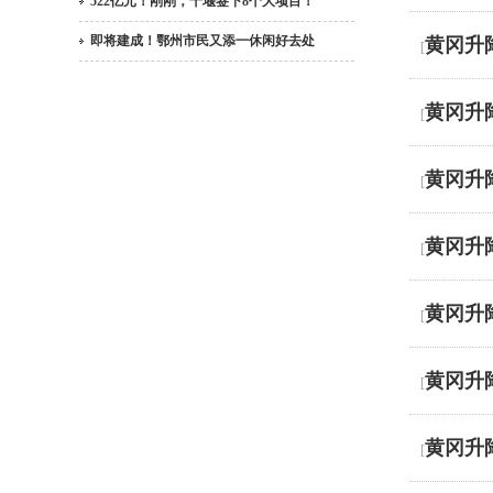
522亿元！刚刚，十堰签下8个大项目！
即将建成！鄂州市民又添一休闲好去处
黄冈升
[
黄冈升
[
黄冈升
[
黄冈升
[
黄冈升
[
黄冈升
[
黄冈升
[