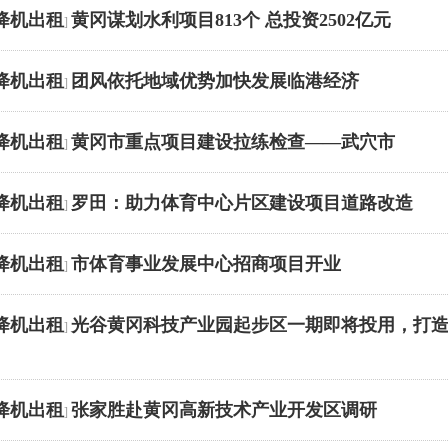
降机出租
黄冈谋划水利项目813个 总投资2502亿元
]
降机出租
团风依托地域优势加快发展临港经济
]
降机出租
黄冈市重点项目建设拉练检查——武穴市
]
降机出租
罗田：助力体育中心片区建设项目道路改造
]
降机出租
市体育事业发展中心招商项目开业
]
降机出租
光谷黄冈科技产业园起步区一期即将投用，打
]
降机出租
张家胜赴黄冈高新技术产业开发区调研
]