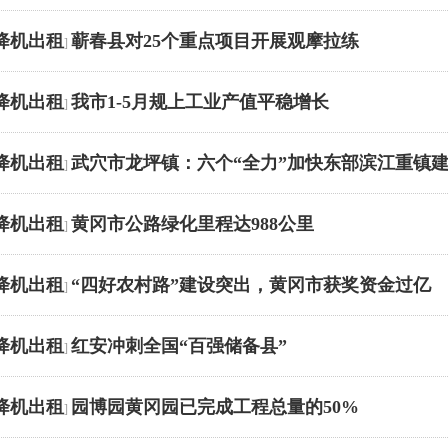
降机出租
蕲春县对25个重点项目开展观摩拉练
]
降机出租
我市1-5月规上工业产值平稳增长
]
降机出租
武穴市龙坪镇：六个“全力”加快东部滨江重镇
]
降机出租
黄冈市公路绿化里程达988公里
]
降机出租
“四好农村路”建设突出，黄冈市获奖资金过亿
]
降机出租
红安冲刺全国“百强储备县”
]
降机出租
园博园黄冈园已完成工程总量的50%
]