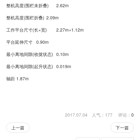
整机高度(围栏未折叠)
2.62m
整机高度(围栏折叠)
2.09m
工作平台尺寸(长×宽)
2.27m×1.12m
平台延伸尺寸
0.90m
最小离地间隙(收拢状态)
0.10m
最小离地间隙(起升状态)
0.019m
轴距
1.87m
2017.07.04 人气：
177
评论：
0
上一篇
下一篇